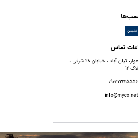
سب‌ها
 نشیمن
اعات تماس
اهواز، کیان آباد ، خیابان 28 شرقی ،
اک 12
09032222555
info@myco.ne