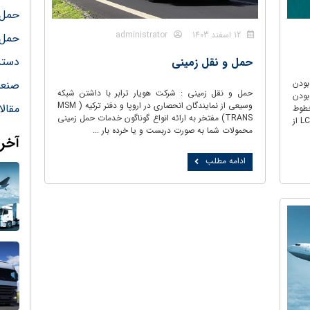
حمل 
12 اسفند 1403
administrator
حمل 
دسته
حمل و نقل زمینی
صنعت
بودن
حمل و نقل زمینی : شرکت هویار ترابر با داشتن شبکه
بودن
وسیعی از نمایندگان انحصاری در اروپا و دفتر ترکیه ( MSM
مقال
خطوط
TRANS) مفتخر به ارائه انواع گوناگون خدمات حمل زمینی
کشتیرانی قادر به ارائه بهترین سرویس های LCL – FCL از
محمولات شما به صورت دربست و یا خرده بار ...
آخری
ادامه مطلب