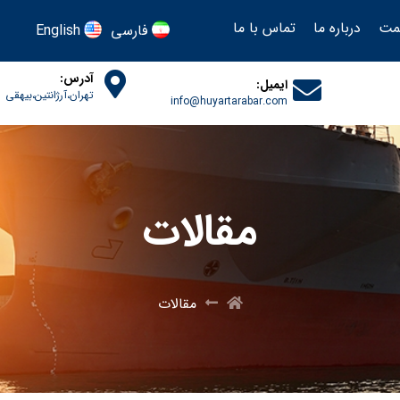
یمت
درباره ما
تماس با ما
فارسی
English
آدرس:
ایمیل:
تهران،آرژانتین،بیهقی
info@huyartarabar.com
مقالات
مقالات