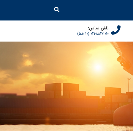
تلفن تماس:
021-88171010 (10 خط)