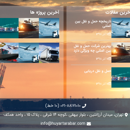
خرین مقالات
آخرین پروژه ها
تاریخچه حمل و نقل بین
المللی
17 آذر 1398
بهترین شرکت حمل و نقل
بین المللی چه ویژگی دارد
17 آذر 1398
حمل و نقل دریایی
17 آذر 1398
021-88171010 (10 خط)
تهران، میدان آرژانتین ، بلوار بیهقی ،کوچه 14 شرقی ، پلاک 15 ، واحد همکف
info@huyartarabar.com