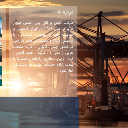
درباره ما
آ
شرکت حمل و نقل بین المللی هویار
ترابر در سال 1388 در تهران تاسیس و
فعالیت خود را بصورت گسترده ، با
تاسیس دفاتر و نمایندگی های خارجی
در کشور چین ، تایوان ، امارت متحده
عربی ( دبی ) ، ترکیه ، هند، آلمان ،
کره ، ژاپن ، مالزی ، تایلند ، استرلیا با
هدف ارائه خدمات بهینه به مشتریان
آغاز نمود .