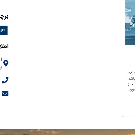
برچ
اتاق
اطل
پل
رکت
اشد.
6
لا و
ورت
t