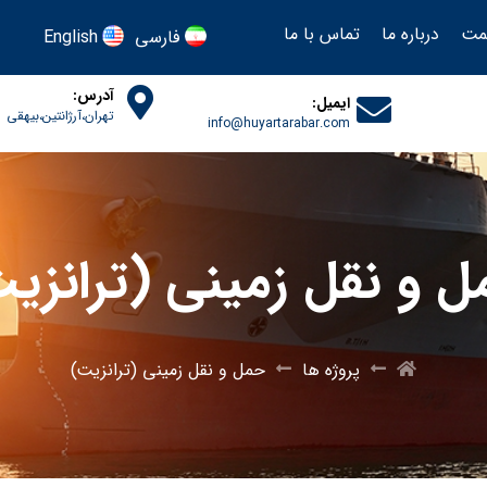
یمت
درباره ما
تماس با ما
فارسی
English
آدرس:
ایمیل:
تهران،آرژانتین،بیهقی
info@huyartarabar.com
 و نقل زمینی (ترانزی
پروژه ها
حمل و نقل زمینی (ترانزیت)