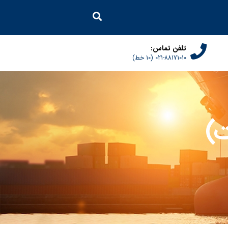
تلفن تماس:
021-88171010 (10 خط)
ت)